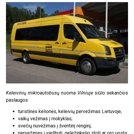
Keleivinių mikroautobusų nuoma Vilniuje
siūlo sekančios
paslaugos:
turistinės kelionės, keleivių pervežimas Lietuvoje
;
vaikų vežimas į mokyklas;
svečių nuvežimas į šventinį renginį;
pervežimas į viešbutį, geležinkelio stotį ar oro uostą;