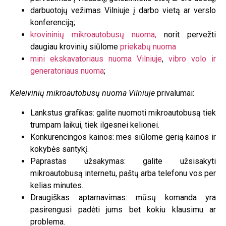
darbuotojų vežimas Vilniuje į darbo vietą ar verslo
konferenciją;
krovininių mikroautobusų nuoma,
norit pervežti
daugiau krovinių siūlome
priekabų nuoma
mini ekskavatoriaus nuoma Vilniuje
,
vibro volo ir
generatoriaus nuoma
;
Kelei
vinių mikroautobusų nuoma Vilniuje
privalumai:
Lankstus grafikas: galite nuomoti mikroautobusą tiek
trumpam laikui, tiek ilgesnei kelionei.
Konkurencingos kainos: mes siūlome gerią kainos ir
kokybės santykį.
Paprastas užsakymas: galite užsisakyti
mikroautobusą internetu, paštų arba telefonu vos per
kelias minutes.
Draugiškas aptarnavimas: mūsų komanda yra
pasirengusi padėti jums bet kokiu klausimu ar
problema.