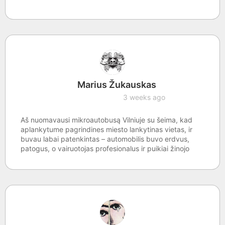
Marius Žukauskas
3 weeks ago
Aš nuomavausi mikroautobusą Vilniuje su šeima, kad
aplankytume pagrindines miesto lankytinas vietas, ir
buvau labai patenkintas – automobilis buvo erdvus,
patogus, o vairuotojas profesionalus ir puikiai žinojo
maršrutą. Viskas vyko sklandžiai, o paslauga puikiai
atitiko mano lūkesčius!