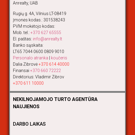
Anrealty, UAB
Rugių g. 4A, Vilnius LT-08419
Įmonės kodas.: 301538243
PVM mokėtojo kodas:
Mob. tel.:
+370 627 65555
El. paštas:
info@anrealty.lt
Banko sąskaita:
LT65 7044 0600 0809 9010
Personalo atranka
|
koučeris
Dalia Zibrovė
+370 614 40000
Finansai
+370 660 72222
Direktorius: Vladimir Zibrov
+370 611 10000
NEKILNOJAMOJO TURTO AGENTŪRA
NAUJIENOS
DARBO LAIKAS