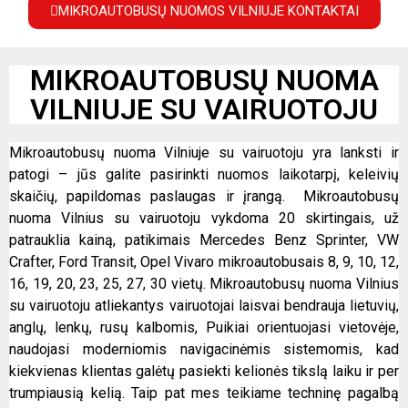
MIKROAUTOBUSŲ NUOMOS VILNIUJE KONTAKTAI
MIKROAUTOBUSŲ NUOMA
VILNIUJE SU VAIRUOTOJU
Mikroautobusų nuoma Vilniuje su vairuotoju yra lanksti ir
patogi – jūs galite pasirinkti nuomos laikotarpį, keleivių
skaičių, papildomas paslaugas ir įrangą. Mikroautobusų
nuoma Vilnius su vairuotoju vykdoma 20 skirtingais, už
patrauklia kainą, patikimais Mercedes Benz Sprinter, VW
Crafter, Ford Transit, Opel Vivaro mikroautobusais 8, 9, 10, 12,
16, 19, 20, 23, 25, 27, 30 vietų. Mikroautobusų nuoma Vilnius
su vairuotoju atliekantys vairuotojai laisvai bendrauja lietuvių,
anglų, lenkų, rusų kalbomis, Puikiai orientuojasi vietovėje,
naudojasi moderniomis navigacinėmis sistemomis, kad
kiekvienas klientas galėtų pasiekti kelionės tikslą laiku ir per
trumpiausią kelią. Taip pat mes teikiame techninę pagalbą