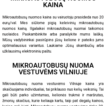
KAINA
Mikroautobusų nuomos kaina su vairuotoju prasideda nuo 20
eurų/val. Mes siūlome pigią keleivinių mikroautobusų
nuomos kainą. Ilgalaikei mikroautobusų nuomai taikomos
nuolaidos. Paskambinkite arba parašykite mums laišką.
Mūsų vadybininkai pasirūpins jūsų kelione ir pateiks jums
optimaliausius variantus. Laukiame Jūsų skambučių arba
užklausimų elektroniniu paštu.
MIKROAUTOBUSŲ NUOMA
VESTUVĖMS VILNIUJE
Mikroautobusų nuoma vestuvėms Vilniuje kaina yra
skaičiuojama individualiai, tai priklauso nuo kelių veiksnių. Tai
gali būti parko užimtumas, kelionės trukmė ir maršrutas,
žmonių skaičius, kurie keliauja kartu, taip pat degalų kainos,