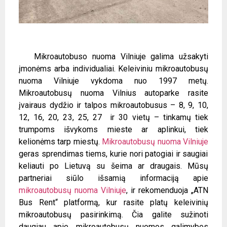
Mikroautobuso nuoma Vilniuje galima užsakyti
įmonėms arba individualiai. Keleiviniu mikroautobusų
nuoma Vilniuje vykdoma nuo 1997 metų.
Mikroautobusų nuoma Vilnius autoparke rasite
įvairaus dydžio ir talpos mikroautobusus – 8, 9, 10,
12, 16, 20, 23, 25, 27 ir 30 vietų – tinkamų tiek
trumpoms išvykoms mieste ar aplinkui, tiek
kelionėms tarp miestų.
Mikroautobusų nuoma Vilniuje
geras sprendimas tiems, kurie nori patogiai ir saugiai
keliauti po Lietuvą su šeima ar draugais. Mūsų
partneriai siūlo išsamią informaciją apie
mikroautobusų nuoma Vilniuje
, ir rekomenduoja „ATN
Bus Rent“ platformą, kur rasite platų keleivinių
mikroautobusų pasirinkimą. Čia galite sužinoti
daugiau apie mikroautobusų nuomos galimybes