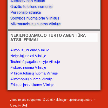
Autoservisas Vilnius
Gražūs telefono numeriai
Personalo atranka
Sodybos nuoma prie Vilniaus
Mikroautobusų nuoma Vilniuje
NEKILNOJAMOJO TURTO AGENTŪRA
ATSILIEPIMAI
Autobusų nuoma Vilniuje
Neįgaliųjų taksi Vilniuje
Techninė pagalba kelyje Vilniuje
Fiskaro nuoma Vilniuje
Mikroautobusų nuoma Vilniuje
Automobilių nuoma Vilniuje
Edukacijos vaikams Vilniuje
–
Visos teisės saugomos. © 2025
Nekilnojamojo turto agentūra
Anrealty, UAB