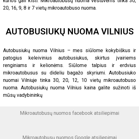
kurios gali kisti. Mikroautobusų nuoma vestuvėms tinka 30,
20, 16, 9, 8 ir 7 vietų mikroautobuso nuoma.
AUTOBUSIUKŲ NUOMA VILNIUS
Autobusiukų nuoma Vilnius – mes siūlome kokybiškus ir
patogius keleivinius autobusiukus, skirtus įvairiems
renginiams ir kelionėms. Siūlome talpius ir erdvius
mikroautobusus su dideliu bagažo skyriumi. Autobusiuko
nuomai Vilniuje tinka 30, 20, 12, 10 vietų mikroautobuso
nuoma. Autobusiukų nuoma Vilnius kaina galite sužinoti iš
mūsų vadybininkų
Mikroautobusų nuomos facebook atsiliepimai
Mikroautobusų nuomos Google atsiliepimai